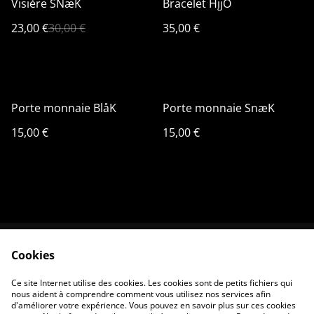
Visière SNæK
Bracelet HįjŎ
23,00 €
30,00 €
35,00 €
Porte monnaie BlåK
Porte monnaie SnæK
15,00 €
15,00 €
Cookies
Contactez-nous
Conditions
Politique de
Politique de cookies
Ce site Internet utilise des cookies. Les cookies sont de petits fichiers qui
confidentialité
nous aident à comprendre comment vous utilisez nos services afin
d'améliorer votre expérience. Vous pouvez en savoir plus sur ces cookies