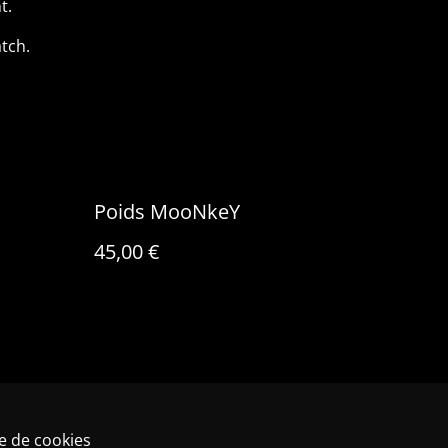
t.
atch.
Poids MooNkeY
45,00 €
ue de cookies