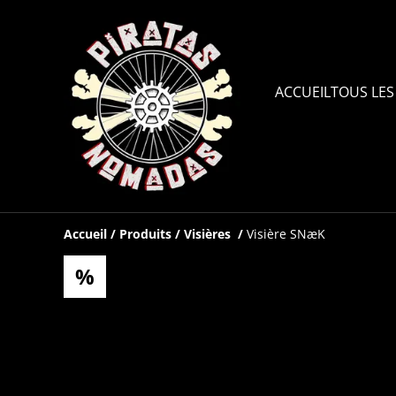
ACCUEIL
TOUS LES
Accueil
/
Produits
/
Visières
/
Visière SNæK
%