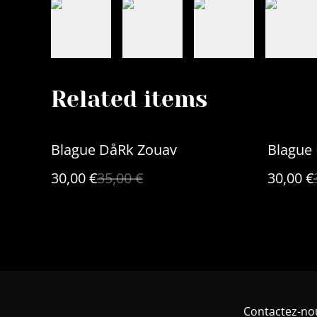
Related items
%
%
Blague DåRk Zouav
Blague 
30,00 €
35,00 €
30,00 €
Contactez-no