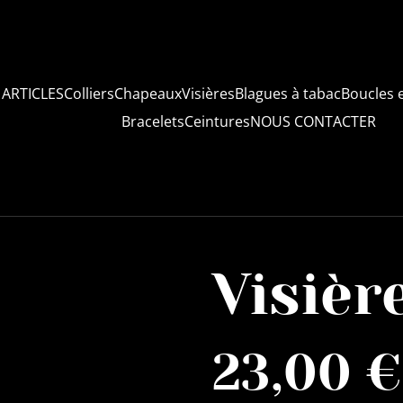
 ARTICLES
Colliers
Chapeaux
Visières
Blagues à tabac
Boucles e
Bracelets
Ceintures
NOUS CONTACTER
Visiè
23,00 €