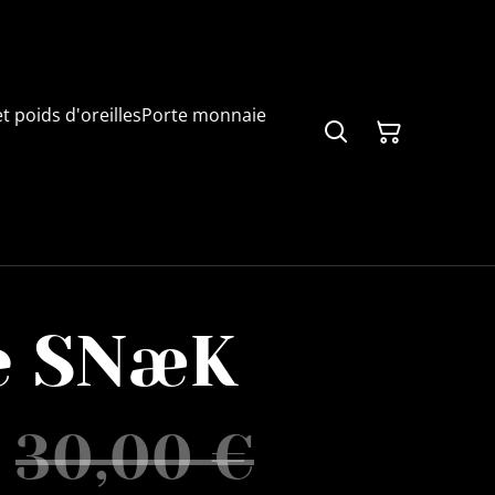
t poids d'oreilles
Porte monnaie
re SNæK
30,00 €