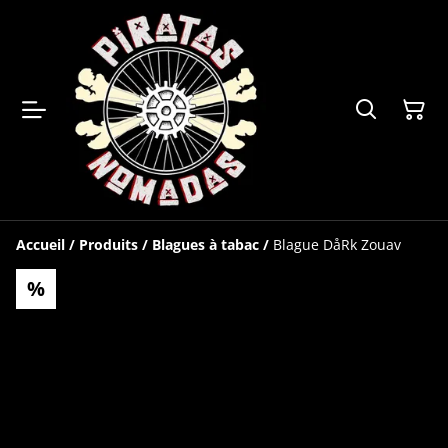
Accueil
/
Produits
/
Blagues à tabac
/
Blague DåRk Zouav
%